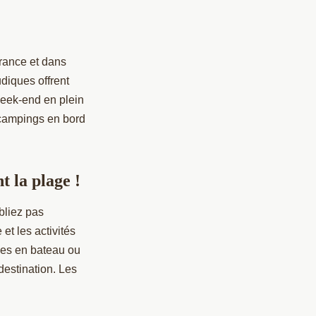
rance et dans
diques offrent
week-end en plein
s campings en bord
 la plage !
bliez pas
 et les activités
ies en bateau ou
destination. Les