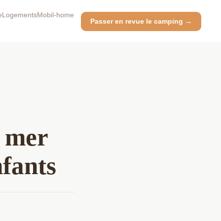
e
Logements
Mobil-home
Passer en revue le camping →
e mer
nfants