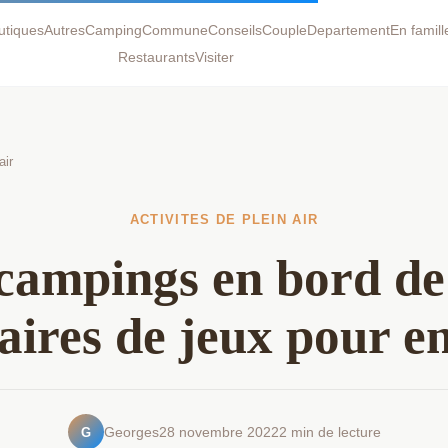
autiques
Autres
Camping
Commune
Conseils
Couple
Departement
En famill
Restaurants
Visiter
air
ACTIVITES DE PLEIN AIR
campings en bord d
aires de jeux pour e
G
Georges
28 novembre 2022
2 min de lecture