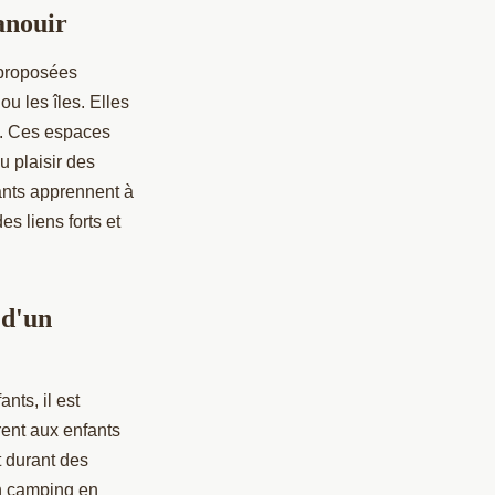
anouir
 proposées
ou les îles. Elles
té. Ces espaces
u plaisir des
ants apprennent à
es liens forts et
 d'un
nts, il est
rent aux enfants
t durant des
un camping en