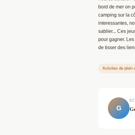
bord de mer on pe
camping sur la cô
interessantes, no
sablier... Ces j
pour gagner. Les 
de tisser des lie
Activites de plein a
EC
G
Ge