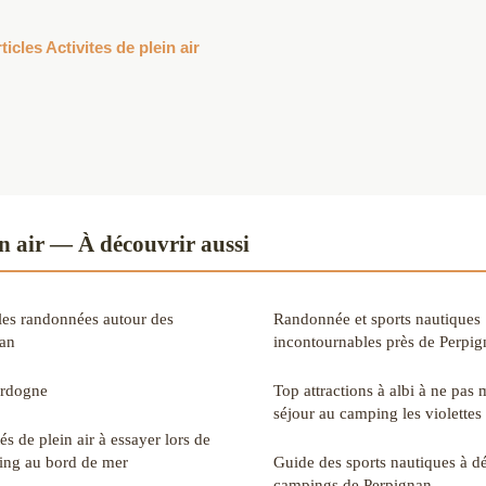
ticles Activites de plein air
in air — À découvrir aussi
les randonnées autour des
Randonnée et sports nautiques : 
nan
incontournables près de Perpi
ordogne
Top attractions à albi à ne pas
séjour au camping les violettes
és de plein air à essayer lors de
ing au bord de mer
Guide des sports nautiques à d
campings de Perpignan