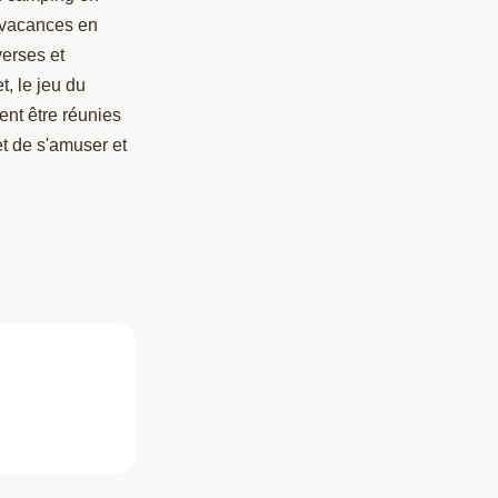
n vacances en
verses et
t, le jeu du
ent être réunies
et de s'amuser et